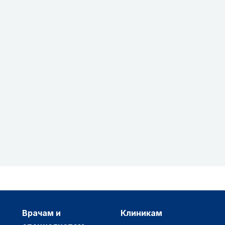
врачам и
клиникам