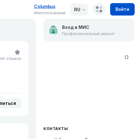
Columbus
Войти
RU
Местоположение
Вход в МИС
Профессиональный аккаунт
Нет отзывов
литься
КОНТАКТЫ