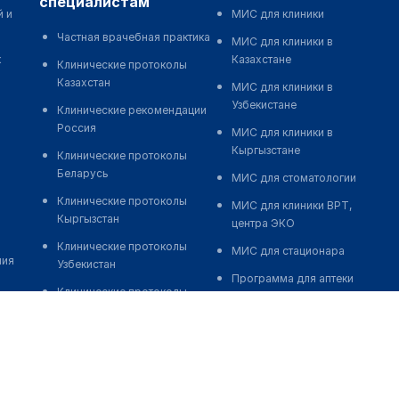
специалистам
й и
МИС для клиники
Частная врачебная практика
МИС для клиники в
к
Казахстане
Клинические протоколы
Казахстан
МИС для клиники в
Узбекистане
Клинические рекомендации
Россия
МИС для клиники в
Кыргызстане
Клинические протоколы
Беларусь
МИС для стоматологии
Клинические протоколы
МИС для клиники ВРТ,
Кыргызстан
центра ЭКО
Клинические протоколы
МИС для стационара
ния
Узбекистан
Программа для аптеки
Клинические протоколы
Автоматизация блока
диагностики и лечения
питания
Обзоры мировой
Реклама и продвижение
медицинской периодики
клиник
Заболевания: обзорные
Разработка сайта клиники