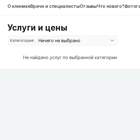
О клинике
Врачи и специалисты
Отзывы
Что нового?
Фотог
Услуги и цены
Категогория:
Не найдено услуг по выбранной категории