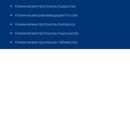
Клинические протоколы Казахстан
Клинические рекомендации Россия
Клинические протоколы Беларусь
Клинические протоколы Кыргызстан
Клинические протоколы Узбекистан
Клинические протоколы диагностики и лечения
Стоматология "МАСТЕР ДЕНТС-А"
Обзоры мировой медицинской периодики
Позвонить
Заболевания: обзорные статьи
Новости здравоохранения
Медикаменты
Лабораторные показатели
Медицинские термины
Мобильные приложения
клиникам