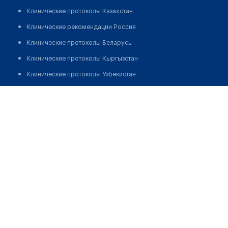
Клинические протоколы Казахстан
Клинические рекомендации Россия
Клинические протоколы Беларусь
Клинические протоколы Кыргызстан
Клинические протоколы Узбекистан
Клинические протоколы диагностики и лечения
Центр красоты и здоровья "АЙРИС"
Обзоры мировой медицинской периодики
Позвонить
Заболевания: обзорные статьи
Новости здравоохранения
Медикаменты
Лабораторные показатели
Медицинские термины
Мобильные приложения
клиникам