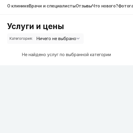
О клинике
Врачи и специалисты
Отзывы
Что нового?
Фотог
Услуги и цены
Категогория:
Не найдено услуг по выбранной категории