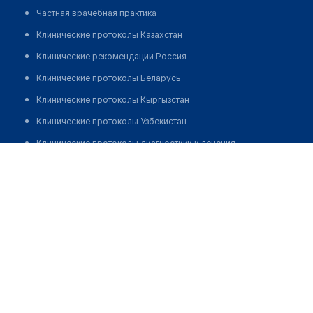
Частная врачебная практика
Клинические протоколы Казахстан
Клинические рекомендации Россия
Клинические протоколы Беларусь
Клинические протоколы Кыргызстан
Клинические протоколы Узбекистан
Клинические протоколы диагностики и лечения
Медицинский центр "ЛЕЧУ" на Долгоруковской
Обзоры мировой медицинской периодики
Позвонить
Заболевания: обзорные статьи
Новости здравоохранения
Медикаменты
Лабораторные показатели
Медицинские термины
Мобильные приложения
клиникам