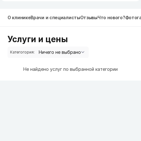
О клинике
Врачи и специалисты
Отзывы
Что нового?
Фотог
Услуги и цены
Категогория:
Не найдено услуг по выбранной категории