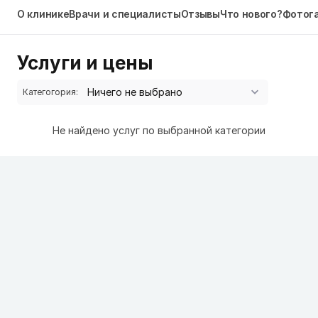
О клинике
Врачи и специалисты
Отзывы
Что нового?
Фотог
Услуги и цены
Категогория:
Не найдено услуг по выбранной категории