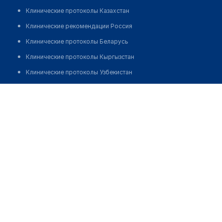
Клинические протоколы Казахстан
Клинические рекомендации Россия
Клинические протоколы Беларусь
Клинические протоколы Кыргызстан
Клинические протоколы Узбекистан
Клинические протоколы диагностики и лечения
Стоматология "ДИАЛ-ДЕНТ"
Обзоры мировой медицинской периодики
Позвонить
Заболевания: обзорные статьи
Новости здравоохранения
Медикаменты
Лабораторные показатели
Медицинские термины
Мобильные приложения
клиникам