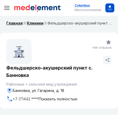
Columbus
Местоположение
Главная
Клиники
Фельдшерско-акушерский пункт с. Банновка
Нет отзывов
Фельдшерско-акушерский пункт с.
Банновка
Районные
сельские мед.учреждения
Банновка, ул. Гагарина, д. 18
+7 (71442 ****
Показать полностью