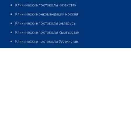
Клинические протоколы Казахстан
Клинические рекомендации Россия
Клинические протоколы Беларусь
Клинические протоколы Кыргызстан
Клинические протоколы Узбекистан
Клинические протоколы диагностики и лечения
Фельдшерско-акушерский пункт с. Банновка
Обзоры мировой медицинской периодики
Позвонить
Заболевания: обзорные статьи
Новости здравоохранения
Медикаменты
Лабораторные показатели
Медицинские термины
Мобильные приложения
клиникам