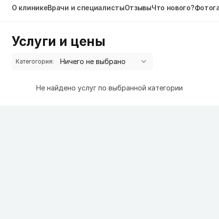
О клинике
Врачи и специалисты
Отзывы
Что нового?
Фотог
Услуги и цены
Категогория:
Не найдено услуг по выбранной категории