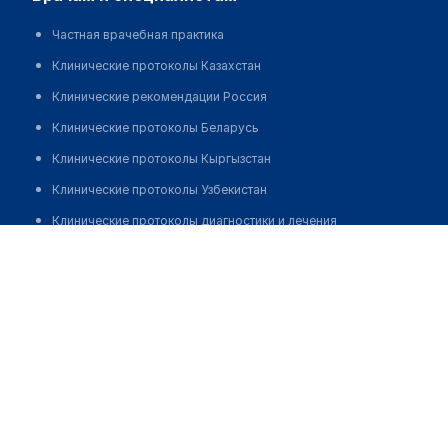
Частная врачебная практика
Клинические протоколы Казахстан
Клинические рекомендации Россия
Клинические протоколы Беларусь
Клинические протоколы Кыргызстан
Клинические протоколы Узбекистан
Клинические протоколы диагностики и лечения
Медицинский центр "ЦЕНТР ЗДОРОВЬЯ СВЕРДЛОВСКИЙ
Обзоры мировой медицинской периодики
ОБЛАСТНОЙ ЦЕНТР МЕДИЦИНСКОЙ ПРОФИЛАКТИКИ"
Заболевания: обзорные статьи
Позвонить
Новости здравоохранения
Медикаменты
Лабораторные показатели
Медицинские термины
Мобильные приложения