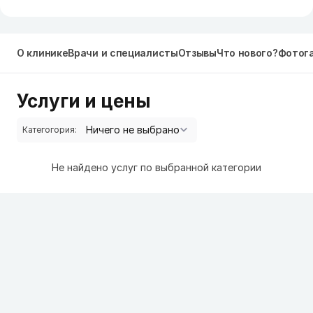
О клинике
Врачи и специалисты
Отзывы
Что нового?
Фотог
Услуги и цены
Категогория:
Не найдено услуг по выбранной категории