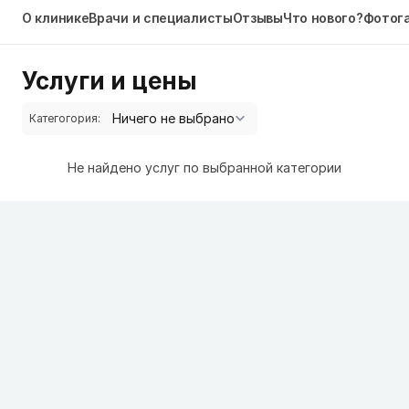
О клинике
Врачи и специалисты
Отзывы
Что нового?
Фотог
Услуги и цены
Категогория:
Не найдено услуг по выбранной категории