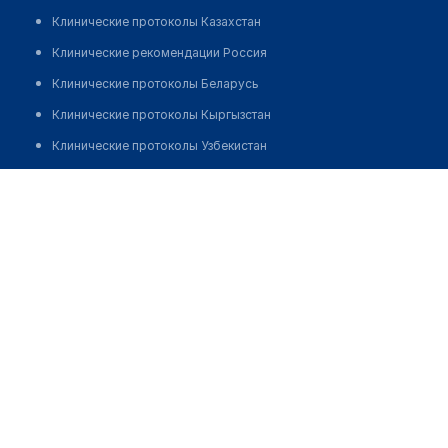
Клинические протоколы Казахстан
Клинические рекомендации Россия
Клинические протоколы Беларусь
Клинические протоколы Кыргызстан
Клинические протоколы Узбекистан
Клинические протоколы диагностики и лечения
​Гинекологический центр "МЕДСИ"
Обзоры мировой медицинской периодики
Позвонить
Заболевания: обзорные статьи
Новости здравоохранения
Медикаменты
Лабораторные показатели
Медицинские термины
Мобильные приложения
клиникам