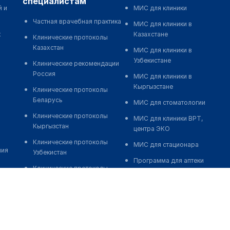
специалистам
й и
МИС для клиники
Частная врачебная практика
МИС для клиники в
к
Казахстане
Клинические протоколы
Казахстан
МИС для клиники в
Узбекистане
Клинические рекомендации
Россия
МИС для клиники в
Кыргызстане
Клинические протоколы
Беларусь
МИС для стоматологии
Клинические протоколы
МИС для клиники ВРТ,
Кыргызстан
центра ЭКО
Клинические протоколы
МИС для стационара
ния
Узбекистан
Программа для аптеки
Клинические протоколы
Автоматизация блока
диагностики и лечения
питания
Обзоры мировой
Реклама и продвижение
медицинской периодики
клиник
Заболевания: обзорные
Разработка сайта клиники