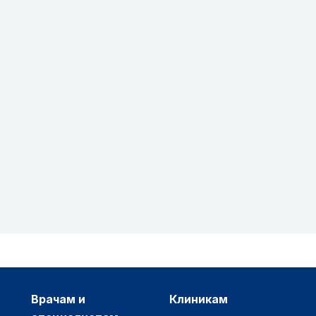
врачам и
клиникам