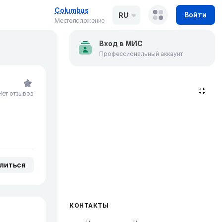
Columbus
Войти
RU
Местоположение
Вход в МИС
Профессиональный аккаунт
Нет отзывов
литься
КОНТАКТЫ