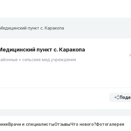
Медицинский пункт с. Каракопа
Медицинский пункт с. Каракопа
Районные
сельские мед.учреждения
Поде
нике
Врачи и специалисты
Отзывы
Что нового?
Фотогалерея