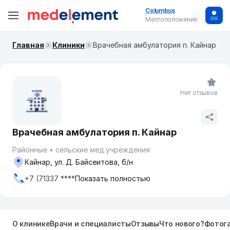
Columbus
Местоположение
Главная
Клиники
Врачебная амбулатория п. Кайнар
Нет отзывов
Врачебная амбулатория п. Кайнар
Районные
сельские мед.учреждения
Кайнар, ул. Д. Байсеитова, б/н
+7 (71337 ****
Показать полностью
О клинике
Врачи и специалисты
Отзывы
Что нового?
Фотог