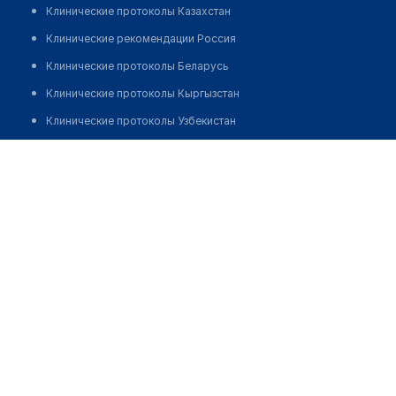
Клинические протоколы Казахстан
Клинические рекомендации Россия
Клинические протоколы Беларусь
Клинические протоколы Кыргызстан
Клинические протоколы Узбекистан
Клинические протоколы диагностики и лечения
Врачебная амбулатория п. Кайнар
Обзоры мировой медицинской периодики
Позвонить
Заболевания: обзорные статьи
Новости здравоохранения
Медикаменты
Лабораторные показатели
Медицинские термины
Мобильные приложения
клиникам
МИС для клиники