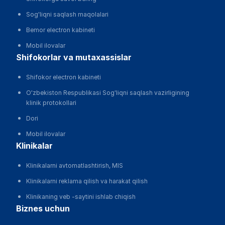
Sog'liqni saqlash maqolalari
Bemor electron kabineti
Mobil ilovalar
shifokorlar va mutaxassislar
Shifokor electron kabineti
O'zbekiston Respublikasi Sog'liqni saqlash vazirligining
klinik protokollari
Dori
Mobil ilovalar
klinikalar
Klinikalarni avtomatlashtirish, MIS
Klinikalarni reklama qilish va harakat qilish
Klinikaning veb -saytini ishlab chiqish
biznes uchun