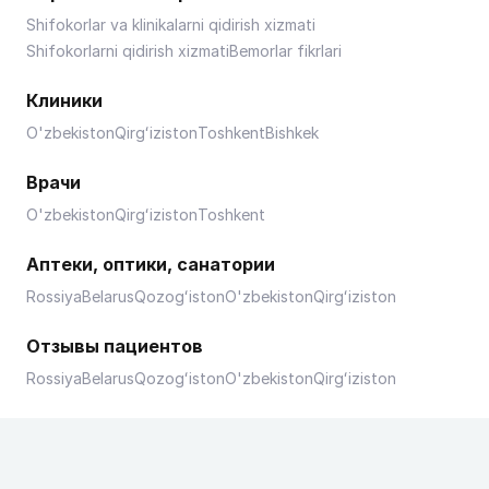
Shifokorlar va klinikalarni qidirish xizmati
Shifokorlarni qidirish xizmati
Bemorlar fikrlari
Клиники
O'zbekiston
Qirgʻiziston
Toshkent
Bishkek
Врачи
O'zbekiston
Qirgʻiziston
Toshkent
Аптеки, оптики, санатории
Rossiya
Belarus
Qozogʻiston
O'zbekiston
Qirgʻiziston
Отзывы пациентов
Rossiya
Belarus
Qozogʻiston
O'zbekiston
Qirgʻiziston