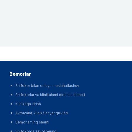
bemorlar
Shifokor bilan onlayn maslahatlashuv
Shifokorlar va klinikalarni qidirish xizmati
Klinikaga kirish
Aktsiyalar, klinikalar yangiliklari
Bemorlarning sharhi
Shifokorga savol bering