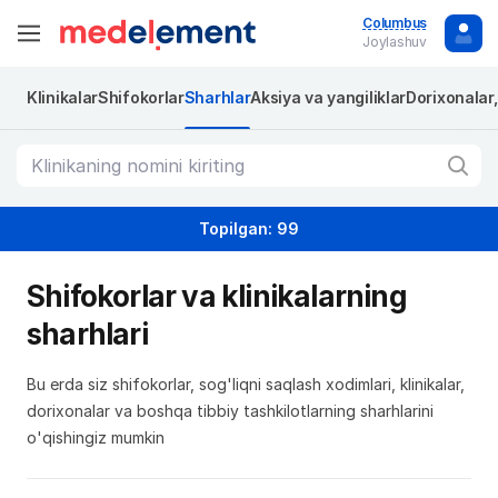
Columbus
Joylashuv
Klinikalar
Shifokorlar
Sharhlar
Aksiya va yangiliklar
Dorixonalar
Topilgan: 99
Shifokorlar va klinikalarning
sharhlari
Bu erda siz shifokorlar, sog'liqni saqlash xodimlari, klinikalar,
dorixonalar va boshqa tibbiy tashkilotlarning sharhlarini
o'qishingiz mumkin