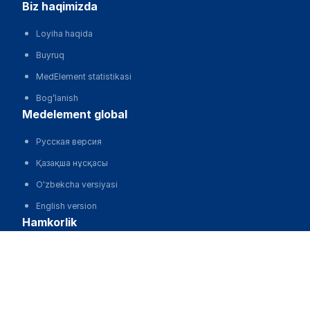
biz haqimizda
Loyiha haqida
Buyruq
MedElement statistikasi
Bog’lanish
medelement global
Русская версия
Қазақша нұсқасы
O'zbekcha versiyasi
English version
hamkorlik
Stok rasmlari depositphotos