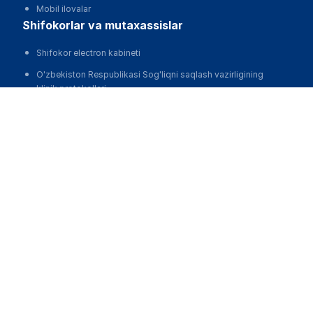
Mobil ilovalar
shifokorlar va mutaxassislar
Shifokor electron kabineti
O'zbekiston Respublikasi Sog'liqni saqlash vazirligining
klinik protokollari
Dori
Mobil ilovalar
klinikalar
Klinikalarni avtomatlashtirish, MIS
Klinikalarni reklama qilish va harakat qilish
Klinikaning veb -saytini ishlab chiqish
biznes uchun
biz haqimizda
Loyiha haqida