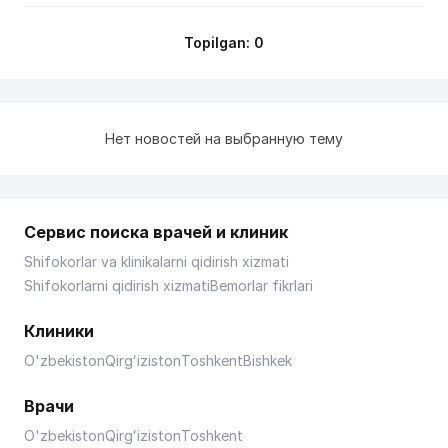
Topilgan: 0
Нет новостей на выбранную тему
Сервис поиска врачей и клиник
Shifokorlar va klinikalarni qidirish xizmati
Shifokorlarni qidirish xizmati
Bemorlar fikrlari
Клиники
O'zbekiston
Qirgʻiziston
Toshkent
Bishkek
Врачи
O'zbekiston
Qirgʻiziston
Toshkent