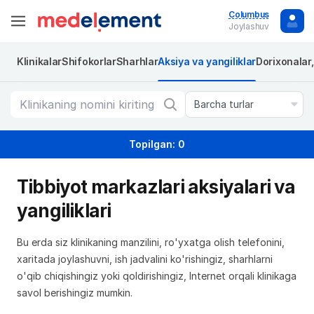
Columbus
Joylashuv
Klinikalar
Shifokorlar
Sharhlar
Aksiya va yangiliklar
Dorixonalar
Barcha turlar
Topilgan: 0
Tibbiyot markazlari aksiyalari va
yangiliklari
Bu erda siz klinikaning manzilini, ro'yxatga olish telefonini,
xaritada joylashuvni, ish jadvalini ko'rishingiz, sharhlarni
o'qib chiqishingiz yoki qoldirishingiz, Internet orqali klinikaga
savol berishingiz mumkin.