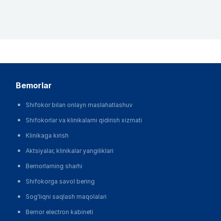
bemorlar
Shifokor bilan onlayn maslahatlashuv
Shifokorlar va klinikalarni qidirish xizmati
Klinikaga kirish
Aktsiyalar, klinikalar yangiliklari
Bemorlarning sharhi
Shifokorga savol bering
Sog'liqni saqlash maqolalari
Bemor electron kabineti