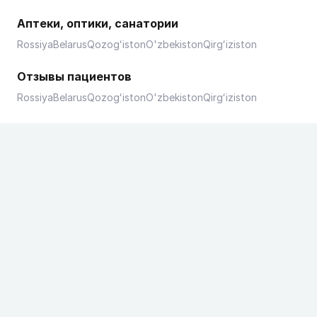
Аптеки, оптики, санатории
Rossiya
Belarus
Qozogʻiston
O'zbekiston
Qirgʻiziston
Отзывы пациентов
Rossiya
Belarus
Qozogʻiston
O'zbekiston
Qirgʻiziston