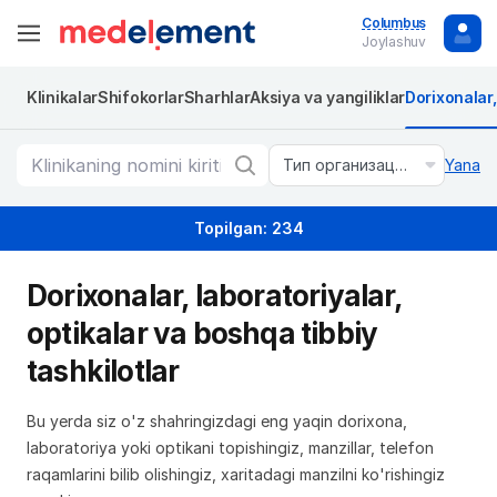
Columbus
Joylashuv
Klinikalar
Shifokorlar
Sharhlar
Aksiya va yangiliklar
Dorixonalar
Тип организации
Yana
Topilgan: 234
Dorixonalar, laboratoriyalar,
optikalar va boshqa tibbiy
tashkilotlar
Bu yerda siz o'z shahringizdagi eng yaqin dorixona,
laboratoriya yoki optikani topishingiz, manzillar, telefon
raqamlarini bilib olishingiz, xaritadagi manzilni ko'rishingiz