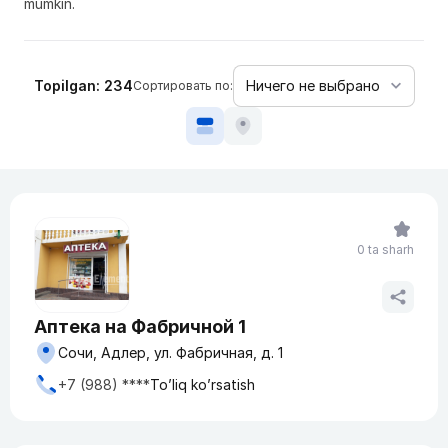
mumkin.
Topilgan: 234
Сортировать по:
0 ta sharh
Аптека на Фабричной 1
Сочи, Адлер, ул. Фабричная, д. 1
+7 (988) ****
To’liq ko’rsatish