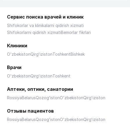
Сервис поиска врачей и клиник
Shifokorlar va klinikalarni qidirish xizmati
Shifokorlarni qidirish xizmati
Bemorlar fikrlari
Клиники
O'zbekiston
Qirgʻiziston
Toshkent
Bishkek
Врачи
O'zbekiston
Qirgʻiziston
Toshkent
Аптеки, оптики, санатории
Rossiya
Belarus
Qozogʻiston
O'zbekiston
Qirgʻiziston
Отзывы пациентов
Rossiya
Belarus
Qozogʻiston
O'zbekiston
Qirgʻiziston