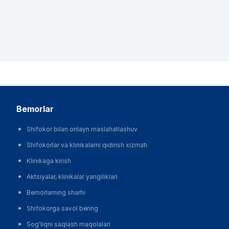
bemorlar
Shifokor bilan onlayn maslahatlashuv
Shifokorlar va klinikalarni qidirish xizmati
Klinikaga kirish
Aktsiyalar, klinikalar yangiliklari
Bemorlarning sharhi
Shifokorga savol bering
Sog'liqni saqlash maqolalari