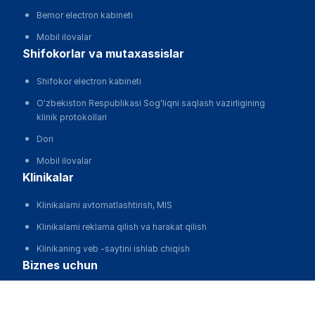
Bemor electron kabineti
Mobil ilovalar
shifokorlar va mutaxassislar
Shifokor electron kabineti
O'zbekiston Respublikasi Sog'liqni saqlash vazirligining
klinik protokollari
Dori
Mobil ilovalar
klinikalar
Klinikalarni avtomatlashtirish, MIS
Klinikalarni reklama qilish va harakat qilish
Klinikaning veb -saytini ishlab chiqish
biznes uchun
biz haqimizda