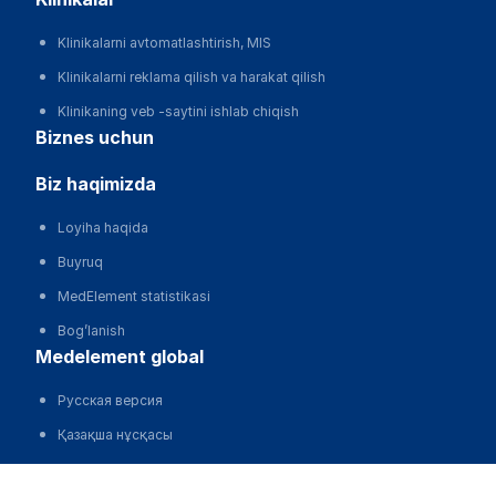
Klinikalarni avtomatlashtirish, MIS
Klinikalarni reklama qilish va harakat qilish
Klinikaning veb -saytini ishlab chiqish
biznes uchun
biz haqimizda
Loyiha haqida
Buyruq
MedElement statistikasi
Bog’lanish
medelement global
Русская версия
Қазақша нұсқасы
O'zbekcha versiyasi