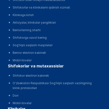
Shifokorlar va klinikalarni qidirish xizmati
Klinikaga kirish
Aktsiyalar, klinikalar yangiliklari
Bemorlarning sharhi
Shifokorga savol bering
Sog'liqni saqlash maqolalari
Bemor electron kabineti
Mobil ilovalar
shifokorlar va mutaxassislar
Shifokor electron kabineti
O'zbekiston Respublikasi Sog'liqni saqlash vazirligining
klinik protokollari
Dori
Mobil ilovalar
klinikalar