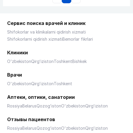
Сервис поиска врачей и клиник
Shifokorlar va klinikalarni qidirish xizmati
Shifokorlarni qidirish xizmati
Bemorlar fikrlari
Клиники
O'zbekiston
Qirgʻiziston
Toshkent
Bishkek
Врачи
O'zbekiston
Qirgʻiziston
Toshkent
Аптеки, оптики, санатории
Rossiya
Belarus
Qozogʻiston
O'zbekiston
Qirgʻiziston
Отзывы пациентов
Rossiya
Belarus
Qozogʻiston
O'zbekiston
Qirgʻiziston