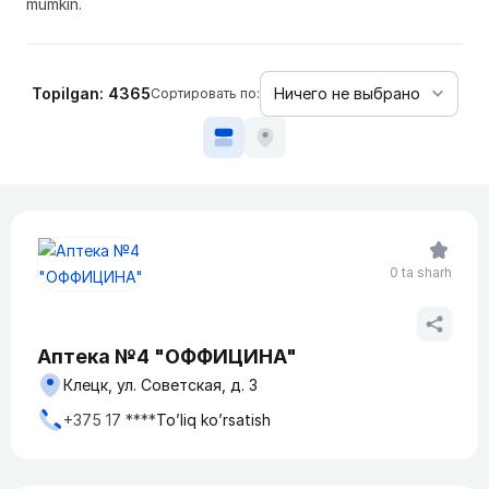
mumkin.
Topilgan: 4365
Сортировать по:
0 ta sharh
Аптека №4 "ОФФИЦИНА"
Клецк, ул. Советская, д. 3
+375 17 ****
To’liq ko’rsatish