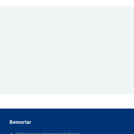
bemorlar
Shifokor bilan onlayn maslahatlashuv