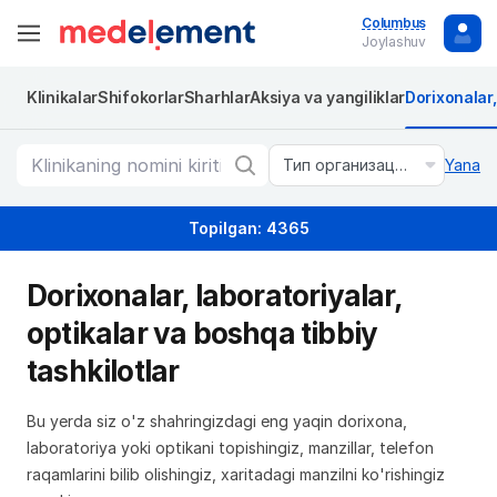
Columbus
Joylashuv
Klinikalar
Shifokorlar
Sharhlar
Aksiya va yangiliklar
Dorixonalar
Тип организации
Yana
Topilgan: 4365
Dorixonalar, laboratoriyalar,
optikalar va boshqa tibbiy
tashkilotlar
Bu yerda siz o'z shahringizdagi eng yaqin dorixona,
laboratoriya yoki optikani topishingiz, manzillar, telefon
raqamlarini bilib olishingiz, xaritadagi manzilni ko'rishingiz