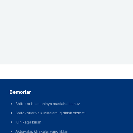
bemorlar
Shifokor bilan onlayn maslahatlashuv
Shifokorlar va klinikalarni qidirish xizmati
Klinikaga kirish
Aktsiyalar, klinikalar yangiliklari