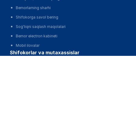
Bemorlarning sharhi
Shifokorga savol bering
Sog'liqni saqlash maqolalari
Bemor electron kabineti
Mobil ilovalar
shifokorlar va mutaxassislar
Dorixona "OXYMED" на Амира Темура 51
Shifokor electron kabineti
Qo'ng'iroq qilish
O'zbekiston Respublikasi Sog'liqni saqlash vazirligining
klinik protokollari
Dori
Mobil ilovalar
klinikalar
Klinikalarni avtomatlashtirish, MIS
Klinikalarni reklama qilish va harakat qilish