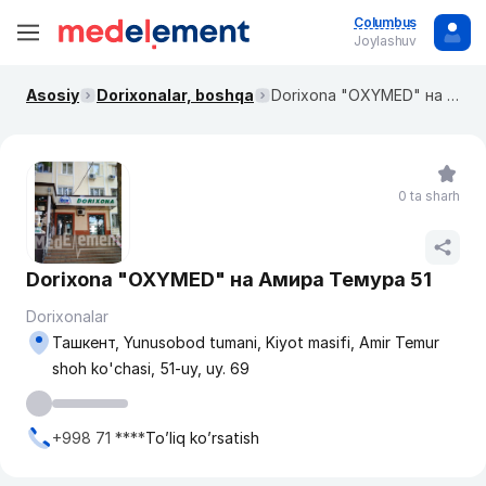
Columbus
Joylashuv
Asosiy
Dorixonalar, boshqa
Dorixona "OXYMED" на Амира Темура 51
0 ta sharh
Dorixona "OXYMED" на Амира Темура 51
Dorixonalar
Ташкент, Yunusobod tumani, Kiyot masifi, Amir Temur
shoh ko'chasi, 51-uy, uy. 69
+998 71 ****
To’liq ko’rsatish