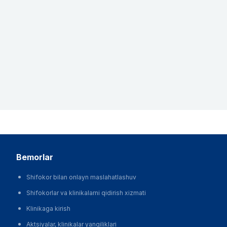
bemorlar
Shifokor bilan onlayn maslahatlashuv
Shifokorlar va klinikalarni qidirish xizmati
Klinikaga kirish
Aktsiyalar, klinikalar yangiliklari