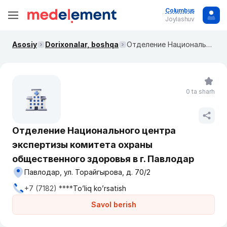
Columbus
Joylashuv
Asosiy
Dorixonalar, boshqa
Отделение Национального центра экспертизы комитета охраны общественного здоровья в г. Павлодар
0 ta sharh
Отделение Национального центра
экспертизы комитета охраны
общественного здоровья в г. Павлодар
Павлодар, ул. Торайгырова, д. 70/2
+7 (7182) ****
To’liq ko’rsatish
Savol berish