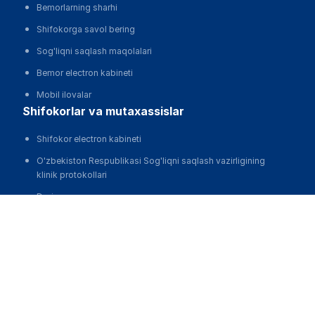
Bemorlarning sharhi
Shifokorga savol bering
Sog'liqni saqlash maqolalari
Bemor electron kabineti
Mobil ilovalar
shifokorlar va mutaxassislar
Shifokor electron kabineti
O'zbekiston Respublikasi Sog'liqni saqlash vazirligining
klinik protokollari
Dori
Mobil ilovalar
klinikalar
Klinikalarni avtomatlashtirish, MIS
Klinikalarni reklama qilish va harakat qilish
Klinikaning veb -saytini ishlab chiqish