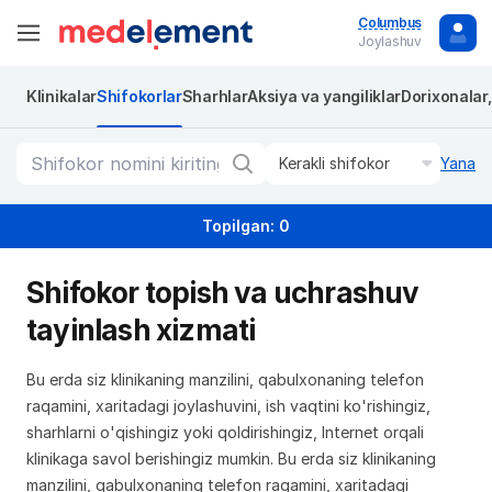
Columbus
Joylashuv
Klinikalar
Shifokorlar
Sharhlar
Aksiya va yangiliklar
Dorixonalar
Kerakli shifokor
Yana
Topilgan: 0
Shifokor topish va uchrashuv
tayinlash xizmati
Bu erda siz klinikaning manzilini, qabulxonaning telefon
raqamini, xaritadagi joylashuvini, ish vaqtini ko'rishingiz,
sharhlarni o'qishingiz yoki qoldirishingiz, Internet orqali
klinikaga savol berishingiz mumkin. Bu erda siz klinikaning
manzilini, qabulxonaning telefon raqamini, xaritadagi