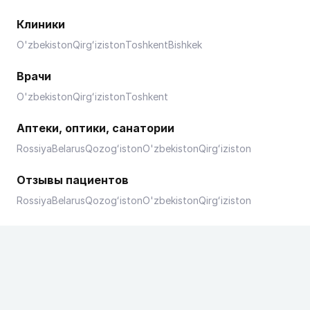
Клиники
O'zbekiston
Qirgʻiziston
Toshkent
Bishkek
Врачи
O'zbekiston
Qirgʻiziston
Toshkent
Аптеки, оптики, санатории
Rossiya
Belarus
Qozogʻiston
O'zbekiston
Qirgʻiziston
Отзывы пациентов
Rossiya
Belarus
Qozogʻiston
O'zbekiston
Qirgʻiziston