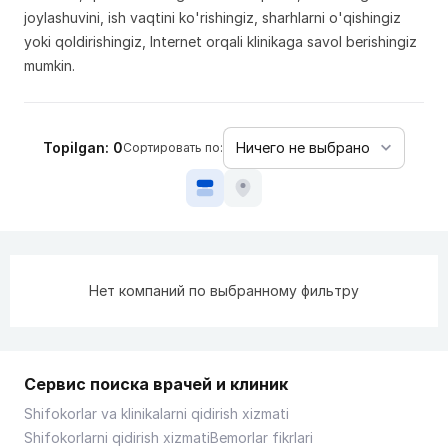
joylashuvini, ish vaqtini ko'rishingiz, sharhlarni o'qishingiz
yoki qoldirishingiz, Internet orqali klinikaga savol berishingiz
mumkin.
Topilgan: 0
Сортировать по:
Нет компаний по выбранному фильтру
Сервис поиска врачей и клиник
Shifokorlar va klinikalarni qidirish xizmati
Shifokorlarni qidirish xizmati
Bemorlar fikrlari