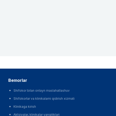
bemorlar
Shifokor bilan onlayn maslahatlashuv
Shifokorlar va klinikalarni qidirish xizmati
Klinikaga kirish
Aktsiyalar, klinikalar yangiliklari