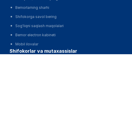
Bemorlarning sharhi
Shifokorga savol bering
Sog'liqni saqlash maqolalari
Bemor electron kabineti
Mobil ilovalar
shifokorlar va mutaxassislar
Есенжан Галия Ануарбековна
Shifokor electron kabineti
O'zbekiston Respublikasi Sog'liqni saqlash vazirligining
klinik protokollari
Dori
Mobil ilovalar
klinikalar
Klinikalarni avtomatlashtirish, MIS
Klinikalarni reklama qilish va harakat qilish