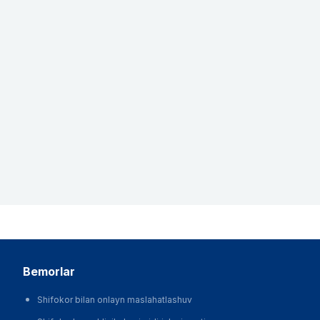
bemorlar
Shifokor bilan onlayn maslahatlashuv