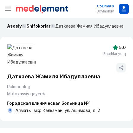
Columbus
Joylashuv
Asosiy
Shifokorlar
Датхаева Жамиля Ибадуллаевна
5.0
Sharhlar yo'q
Датхаева Жамиля Ибадуллаевна
Pulmonolog
Mutaxassis qayerda
Городская клиническая больница №1
Алматы, мкр Калкаман, ул. Ашимова, д. 2