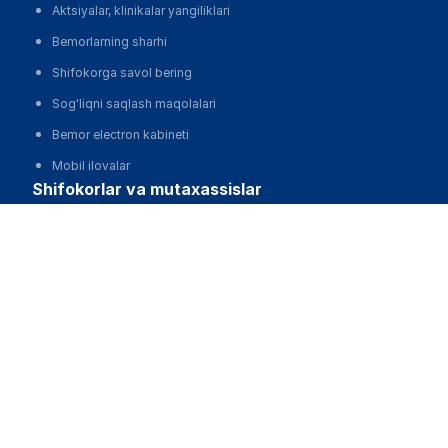
Aktsiyalar, klinikalar yangiliklari
Bemorlarning sharhi
Shifokorga savol bering
Sog'liqni saqlash maqolalari
Bemor electron kabineti
Mobil ilovalar
shifokorlar va mutaxassislar
ГКП на ПХВ "Городская поликлиника № 1" акимата
Shifokor electron kabineti
города Астана
O'zbekiston Respublikasi Sog'liqni saqlash vazirligining
Qo'ng'iroq qilish
klinik protokollari
Dori
Mobil ilovalar
klinikalar
Klinikalarni avtomatlashtirish, MIS
Klinikalarni reklama qilish va harakat qilish