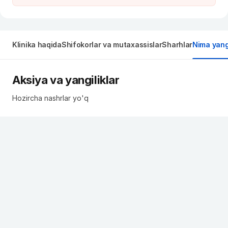
Klinika haqida
Shifokorlar va mutaxassislar
Sharhlar
Nima yangi
Aksiya va yangiliklar
Hozircha nashrlar yo'q