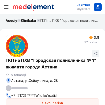
Columbus
Joylashuv
Asosiy
Klinikalar
ГКП на ПХВ "Городская поликлиника № 1" акимата города Астана
3.8
57 ta sharh
ГКП на ПХВ "Городская поликлиника № 1"
акимата города Астана
Ko'p tarmoqli
Астана, ул.Сейфуллина, д. 28
+7 (7172) ****
To’liq ko’rsatish
Savol berish