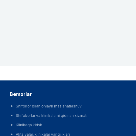
bemorlar
Shifokor bilan onlayn maslahatlashuv
Shifokorlar va klinikalarni qidirish xizmati
Klinikaga kirish
Aktsiyalar, klinikalar yangiliklari