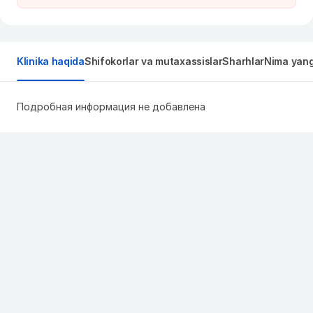
Klinika haqida
Shifokorlar va mutaxassislar
Sharhlar
Nima yangi
Подробная информация не добавлена