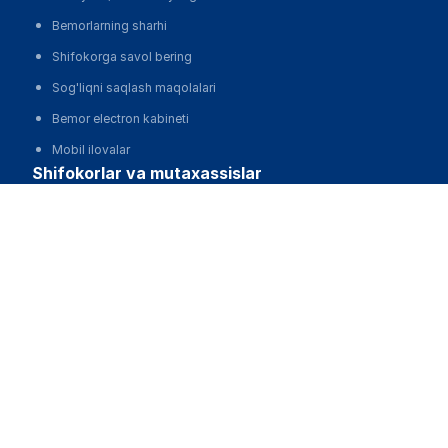
Bemorlarning sharhi
Shifokorga savol bering
Sog'liqni saqlash maqolalari
Bemor electron kabineti
Mobil ilovalar
shifokorlar va mutaxassislar
Туркестанская городская поликлиника (Филиал №3)
Shifokor electron kabineti
Qo'ng'iroq qilish
O'zbekiston Respublikasi Sog'liqni saqlash vazirligining
klinik protokollari
Dori
Mobil ilovalar
klinikalar
Klinikalarni avtomatlashtirish, MIS
Klinikalarni reklama qilish va harakat qilish