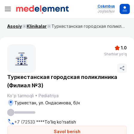
Columbus
Joylashuv
Asosiy
Klinikalar
Туркестанская городская поликлиника (Филиал №3)
1.0
Sharhlar yo'q
Туркестанская городская поликлиника
(Филиал №3)
Ko'p tarmoqli
Pediatriya
Туркестан, ул. Ондасинова, б/н
+7 (72533 ****
To’liq ko’rsatish
Savol berish