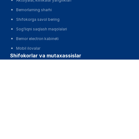
Aktsiyalar, klinikalar yangiliklari
Bemorlarning sharhi
Shifokorga savol bering
Sog'liqni saqlash maqolalari
Bemor electron kabineti
Mobil ilovalar
shifokorlar va mutaxassislar
Стоматология на Новаторов 2
Shifokor electron kabineti
Qo'ng'iroq qilish
O'zbekiston Respublikasi Sog'liqni saqlash vazirligining
klinik protokollari
Dori
Mobil ilovalar
klinikalar
Klinikalarni avtomatlashtirish, MIS
Klinikalarni reklama qilish va harakat qilish