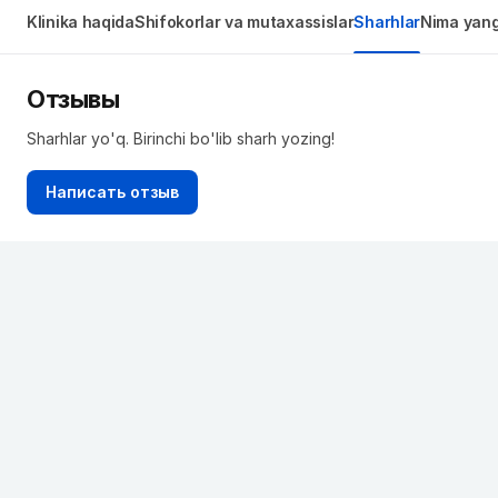
Klinika haqida
Shifokorlar va mutaxassislar
Sharhlar
Nima yangi
Отзывы
Sharhlar yo'q. Birinchi bo'lib sharh yozing!
Написать отзыв