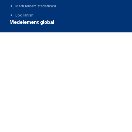
MedElement statistikasi
Bog’lanish
medelement global
Русская версия
Қазақша нұсқасы
O'zbekcha versiyasi
English version
hamkorlik
Stok rasmlari depositphotos
Copyright © 2013-2026 MedElement®. Barcha huquqlar
himoyalangan
18+