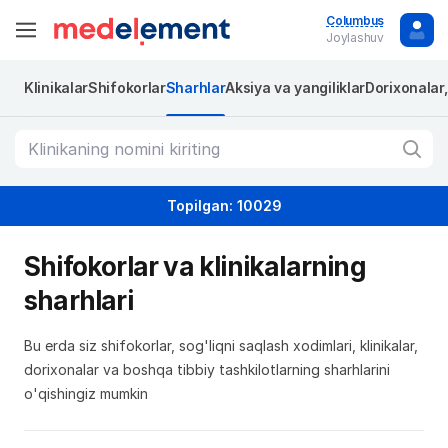
Columbus
Joylashuv
Klinikalar
Shifokorlar
Sharhlar
Aksiya va yangiliklar
Dorixonalar
Topilgan: 10029
Shifokorlar va klinikalarning
sharhlari
Bu erda siz shifokorlar, sog'liqni saqlash xodimlari, klinikalar,
dorixonalar va boshqa tibbiy tashkilotlarning sharhlarini
o'qishingiz mumkin