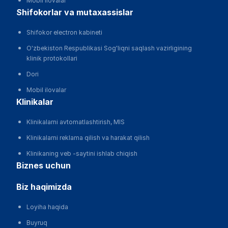
Mobil ilovalar
shifokorlar va mutaxassislar
Shifokor electron kabineti
O'zbekiston Respublikasi Sog'liqni saqlash vazirligining
klinik protokollari
Dori
Mobil ilovalar
klinikalar
Klinikalarni avtomatlashtirish, MIS
Klinikalarni reklama qilish va harakat qilish
Klinikaning veb -saytini ishlab chiqish
biznes uchun
biz haqimizda
Loyiha haqida
Buyruq