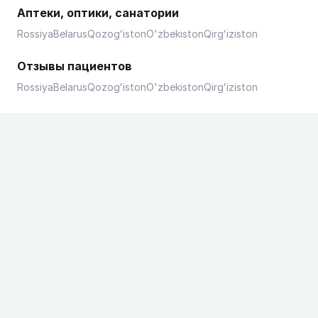
Аптеки, оптики, санатории
Rossiya
Belarus
Qozogʻiston
O'zbekiston
Qirgʻiziston
Отзывы пациентов
Rossiya
Belarus
Qozogʻiston
O'zbekiston
Qirgʻiziston