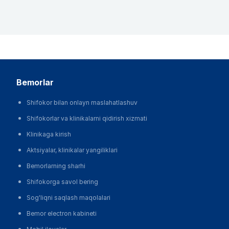
bemorlar
Shifokor bilan onlayn maslahatlashuv
Shifokorlar va klinikalarni qidirish xizmati
Klinikaga kirish
Aktsiyalar, klinikalar yangiliklari
Bemorlarning sharhi
Shifokorga savol bering
Sog'liqni saqlash maqolalari
Bemor electron kabineti