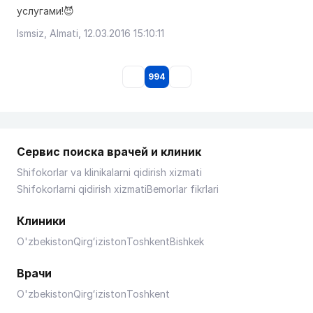
услугами!😈
Ismsiz, Almati, 12.03.2016 15:10:11
994
Сервис поиска врачей и клиник
Shifokorlar va klinikalarni qidirish xizmati
Shifokorlarni qidirish xizmati
Bemorlar fikrlari
Клиники
O'zbekiston
Qirgʻiziston
Toshkent
Bishkek
Врачи
O'zbekiston
Qirgʻiziston
Toshkent