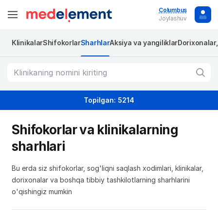
Columbus
Joylashuv
Klinikalar
Shifokorlar
Sharhlar
Aksiya va yangiliklar
Dorixonalar
Topilgan: 5214
Shifokorlar va klinikalarning
sharhlari
Bu erda siz shifokorlar, sog'liqni saqlash xodimlari, klinikalar,
dorixonalar va boshqa tibbiy tashkilotlarning sharhlarini
o'qishingiz mumkin