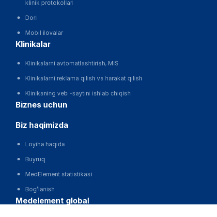
klinik protokollari
Dori
Mobil ilovalar
klinikalar
Klinikalarni avtomatlashtirish, MIS
Klinikalarni reklama qilish va harakat qilish
Klinikaning veb -saytini ishlab chiqish
biznes uchun
biz haqimizda
Loyiha haqida
Buyruq
MedElement statistikasi
Bog’lanish
medelement global