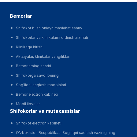
bemorlar
Shifokor bilan onlayn maslahatlashuv
Shifokorlar va klinikalarni qidirish xizmati
Klinikaga kirish
Aktsiyalar, klinikalar yangiliklari
Bemorlarning sharhi
Shifokorga savol bering
Sog'liqni saqlash maqolalari
Bemor electron kabineti
Mobil ilovalar
shifokorlar va mutaxassislar
Shifokor electron kabineti
O'zbekiston Respublikasi Sog'liqni saqlash vazirligining