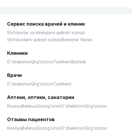
Сервис поиска врачей и клиник
Shifokorlar va klinikalarni qidirish xizmati
Shifokorlarni qidirish xizmati
Bemorlar fikrlari
Клиники
O'zbekiston
Qirgʻiziston
Toshkent
Bishkek
Врачи
O'zbekiston
Qirgʻiziston
Toshkent
Аптеки, оптики, санатории
Rossiya
Belarus
Qozogʻiston
O'zbekiston
Qirgʻiziston
Отзывы пациентов
Rossiya
Belarus
Qozogʻiston
O'zbekiston
Qirgʻiziston