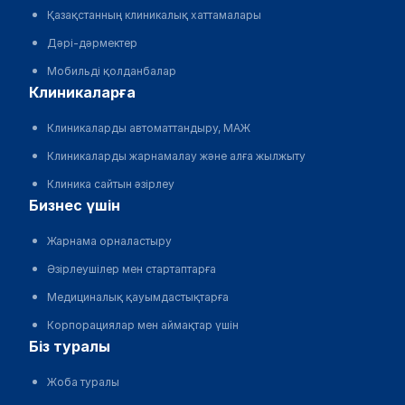
Қазақстанның клиникалық хаттамалары
Дәрі-дәрмектер
Мобильді қолданбалар
клиникаларға
Клиникаларды автоматтандыру, МАЖ
Клиникаларды жарнамалау және алға жылжыту
Клиника сайтын әзірлеу
бизнес үшін
Жарнама орналастыру
Әзірлеушілер мен стартаптарға
Медициналық қауымдастықтарға
Корпорациялар мен аймақтар үшін
біз туралы
Жоба туралы