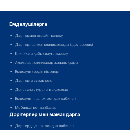
емделушілерге
Дәрігермен онлайн-кеңесу
Дәрігерлер мен клиникаларды іздеу сервисі
Клиникаға қабылдауға жазылу
Акциялар, клиникалар жаңалықтары
Емделушілердің пікірлері
Дәрігерге сұрақ қою
Денсаулық туралы мақалалар
Емделушінің электрондық кабинеті
Мобильді қолданбалар
дәрігерлер мен мамандарға
Дәрігердің электрондық кабинеті