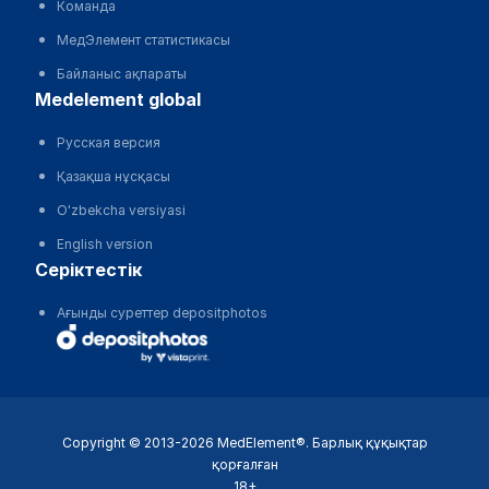
Команда
МедЭлемент статистикасы
Байланыс ақпараты
medelement global
Русская версия
Қазақша нұсқасы
O'zbekcha versiyasi
English version
серіктестік
Ағынды суреттер depositphotos
Copyright © 2013-2026 MedElement®. Барлық құқықтар
қорғалған
18+