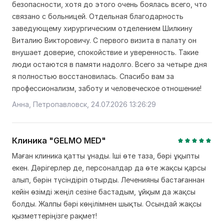
безопасности, хотя до этого очень боялась всего, что
связано с больницей. Отдельная благодарность
заведующему хирургическим отделением Шилкину
Виталию Викторовичу. С первого визита в палату он
внушает доверие, спокойствие и уверенность. Такие
люди остаются в памяти надолго. Всего за четыре дня
я полностью восстановилась. Спасибо вам за
профессионализм, заботу и человеческое отношение!
Анна, Петропавловск, 24.07.2026 13:26:29
Клиника "GELMO MED"
Маған клиника қатты ұнады. Іші өте таза, бәрі ұқыпты
екен. Дәрігерлер де, персоналдар да өте жақсы қарсы
алып, бәрін түсіндіріп отырды. Леченияны бастағаннан
кейін өзімді жеңіл сезіне бастадым, ұйқым да жақсы
болды. Жалпы бәрі көңілімнен шықты. Осындай жақсы
қызметтеріңізге рақмет!