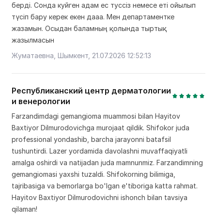
берді. Сонда куйген адам ес туссіз немесе еті ойылып
түсіп бару керек екен дааа. Мен департаментке
жазамын. Осыдан баламның қолында тыртық
жазылмасын
Жуматаевна, Шымкент, 21.07.2026 12:52:13
Республиканский центр дерматологии
и венерологии
Farzandimdagi gemangioma muammosi bilan Hayitov
Baxtiyor Dilmurodovichga murojaat qildik. Shifokor juda
professional yondashib, barcha jarayonni batafsil
tushuntirdi. Lazer yordamida davolashni muvaffaqiyatli
amalga oshirdi va natijadan juda mamnunmiz. Farzandimning
gemangiomasi yaxshi tuzaldi. Shifokorning bilimiga,
tajribasiga va bemorlarga bo'lgan e'tiboriga katta rahmat.
Hayitov Baxtiyor Dilmurodovichni ishonch bilan tavsiya
qilaman!