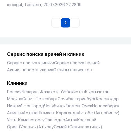
moxigul, Ташкент, 20.07.2026 22:28:19
2
Сервис поиска врачей и клиник
Сервис поиска клиники
Сервис поиска врачей
Акции, новости клиник
Отзывы пациентов
Клиники
Россия
Беларусь
Казахстан
Узбекистан
Кыргызстан
Москва
Санкт-Петербург
Сочи
Екатеринбург
Краснодар
Нижний Новгород
Челябинск
Тюмень
Омск
Новосибирск
Алматы
Астана
Шымкент
Караганда
Актобе (Актюбинск)
Усть-Каменогорск
Павлодар
Актау
Костанай
Орал (Уральск)
Атырау
Семей (Семипалатинск)