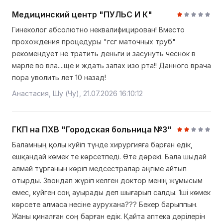
Медицинский центр "ПУЛЬС И К"
Гинеколог абсолютно неквалифицирован! Вместо
прохождения процедуры "гсг маточных труб"
рекомендует не тратить деньги и засунуть чеснок в
марле во вла....ще и ждать запах изо рта!! Данного врача
пора уволить лет 10 назад!
Анастасия, Шу (Чу), 21.07.2026 16:10:12
ГКП на ПХВ "Городская больница №3"
Баламның қолы куйіп түнде хирургияға барған едік,
ешқандай көмек те көрсетпеді. Өте дөрекі. Бала шыдай
алмай тұрғанын көріп медсестралар әңгіме айтып
отырды. Звондап жүріп келген доктор менің жұмысым
емес, куйген соң ауырады деп шығарып салды. 1ші көмек
көрсете алмаса несіне аурухана??? Бекер барыппын.
Жаны қиналған соң барған едік. Қайта аптека дәрілерін