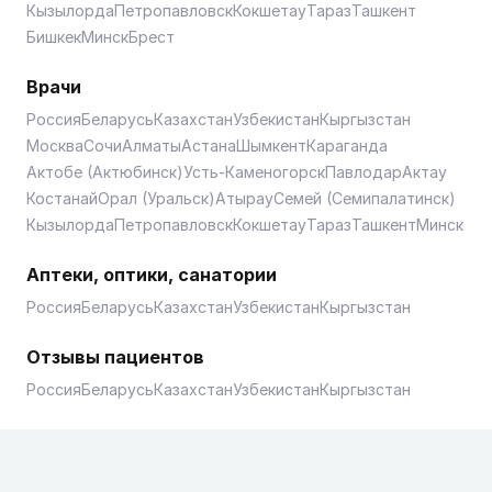
Кызылорда
Петропавловск
Кокшетау
Тараз
Ташкент
Бишкек
Минск
Брест
Врачи
Россия
Беларусь
Казахстан
Узбекистан
Кыргызстан
Москва
Сочи
Алматы
Астана
Шымкент
Караганда
Актобе (Актюбинск)
Усть-Каменогорск
Павлодар
Актау
Костанай
Орал (Уральск)
Атырау
Семей (Семипалатинск)
Кызылорда
Петропавловск
Кокшетау
Тараз
Ташкент
Минск
Аптеки, оптики, санатории
Россия
Беларусь
Казахстан
Узбекистан
Кыргызстан
Отзывы пациентов
Россия
Беларусь
Казахстан
Узбекистан
Кыргызстан