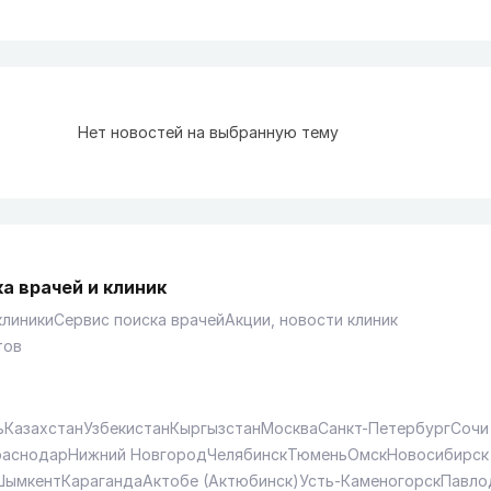
Нет новостей на выбранную тему
а врачей и клиник
клиники
Сервис поиска врачей
Акции, новости клиник
тов
ь
Казахстан
Узбекистан
Кыргызстан
Москва
Санкт-Петербург
Сочи
раснодар
Нижний Новгород
Челябинск
Тюмень
Омск
Новосибирск
Шымкент
Караганда
Актобе (Актюбинск)
Усть-Каменогорск
Павло