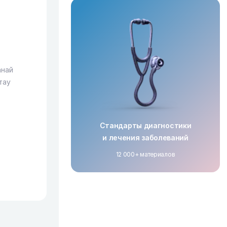
анай
тау
Стандарты диагностики
и лечения заболеваний
12 000+ материалов