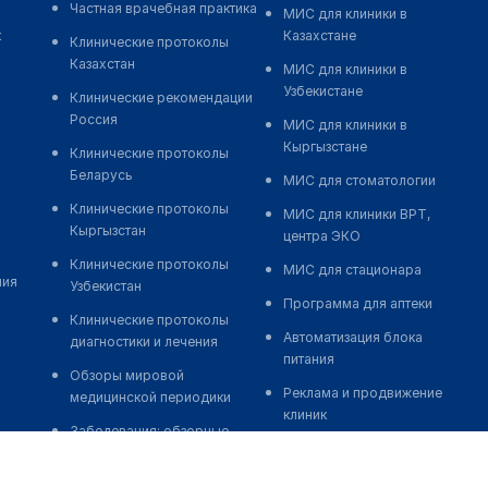
Частная врачебная практика
МИС для клиники в
к
Казахстане
Клинические протоколы
Казахстан
МИС для клиники в
Узбекистане
Клинические рекомендации
Россия
МИС для клиники в
Кыргызстане
Клинические протоколы
Беларусь
МИС для стоматологии
Клинические протоколы
МИС для клиники ВРТ,
Кыргызстан
центра ЭКО
Клинические протоколы
МИС для стационара
ния
Узбекистан
Программа для аптеки
Клинические протоколы
Автоматизация блока
диагностики и лечения
питания
Обзоры мировой
Реклама и продвижение
медицинской периодики
клиник
Заболевания: обзорные
Разработка сайта клиники
статьи
Разработка сайта клиники в
Новости здравоохранения