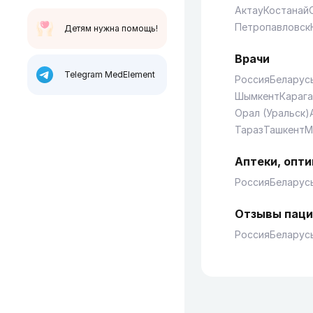
Актау
Костанай
Петропавловск
Детям нужна помощь!
Врачи
Telegram MedElement
Россия
Беларус
Шымкент
Караг
Орал (Уральск)
Тараз
Ташкент
М
Аптеки, опти
Россия
Беларус
Отзывы паци
Россия
Беларус