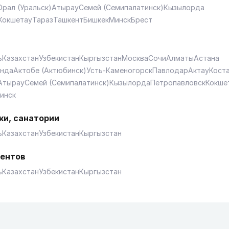
Орал (Уральск)
Атырау
Семей (Семипалатинск)
Кызылорда
Кокшетау
Тараз
Ташкент
Бишкек
Минск
Брест
ь
Казахстан
Узбекистан
Кыргызстан
Москва
Сочи
Алматы
Астана
анда
Актобе (Актюбинск)
Усть-Каменогорск
Павлодар
Актау
Кост
Атырау
Семей (Семипалатинск)
Кызылорда
Петропавловск
Кокше
инск
ки, санатории
ь
Казахстан
Узбекистан
Кыргызстан
ентов
ь
Казахстан
Узбекистан
Кыргызстан