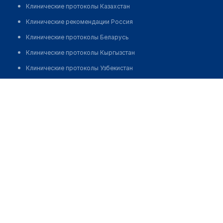
Клинические протоколы Казахстан
Клинические рекомендации Россия
Клинические протоколы Беларусь
Клинические протоколы Кыргызстан
Клинические протоколы Узбекистан
Клинические протоколы диагностики и лечения
Жандарбекова Бегим Талапкызы
Обзоры мировой медицинской периодики
Заболевания: обзорные статьи
Новости здравоохранения
Медикаменты
Лабораторные показатели
Медицинские термины
Мобильные приложения
клиникам
МИС для клиники