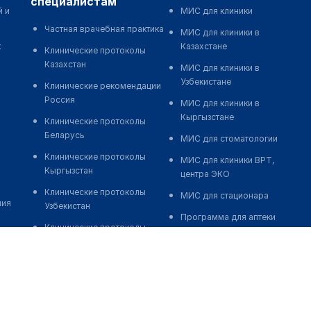
специалистам
й и
МИС для клиники
Частная врачебная практика
МИС для клиники в
к
Казахстане
Клинические протоколы
Казахстан
МИС для клиники в
Узбекистане
Клинические рекомендации
Россия
МИС для клиники в
Кыргызстане
Клинические протоколы
Беларусь
МИС для стоматологии
Клинические протоколы
МИС для клиники ВРТ,
Кыргызстан
центра ЭКО
Клинические протоколы
МИС для стационара
ния
Узбекистан
Программа для аптеки
Клинические протоколы
Автоматизация блока
диагностики и лечения
питания
Обзоры мировой
Реклама и продвижение
медицинской периодики
клиник
Заболевания: обзорные
Разработка сайта клиники