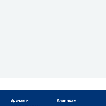
врачам и
клиникам