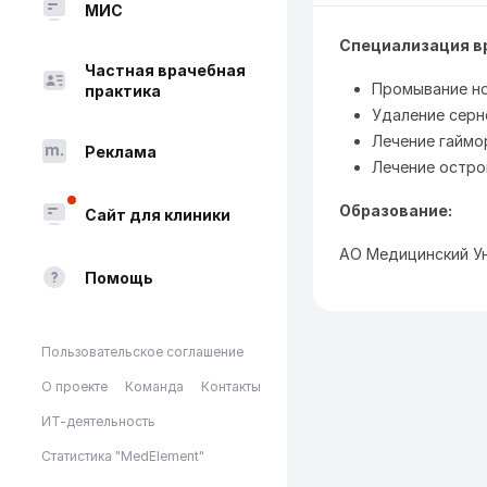
МИС
Специализация в
Частная врачебная
Промывание н
практика
Удаление серн
Лечение гаймо
Реклама
Лечение острог
Образование:
Сайт для клиники
АО Медицинский Ун
Помощь
Пользовательское соглашение
О проекте
Команда
Контакты
ИТ-деятельность
Статистика "MedElement"