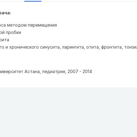
рача:
оса методом перемещения
ой пробки
рита
о и хронического синусита, ларингита, отита, фронтита, тонз
иверситет Астана, педиатрия, 2007 - 2014