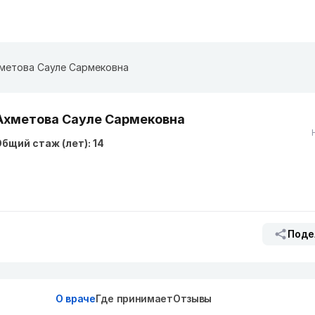
метова Сауле Сармековна
Ахметова Сауле Сармековна
бщий стаж (лет): 14
Поде
О враче
Где принимает
Отзывы