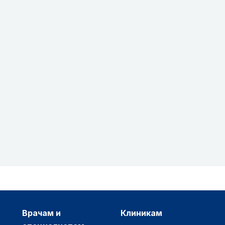
врачам и
клиникам