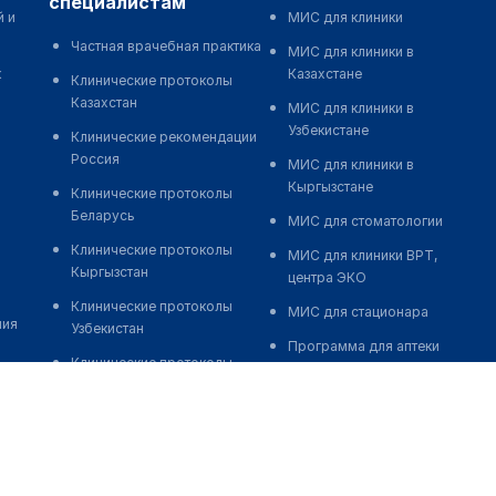
специалистам
й и
МИС для клиники
Частная врачебная практика
МИС для клиники в
к
Казахстане
Клинические протоколы
Казахстан
МИС для клиники в
Узбекистане
Клинические рекомендации
Россия
МИС для клиники в
Кыргызстане
Клинические протоколы
Беларусь
МИС для стоматологии
Клинические протоколы
МИС для клиники ВРТ,
Кыргызстан
центра ЭКО
Клинические протоколы
МИС для стационара
ния
Узбекистан
Программа для аптеки
Клинические протоколы
Автоматизация блока
диагностики и лечения
питания
Обзоры мировой
Реклама и продвижение
медицинской периодики
клиник
Заболевания: обзорные
Разработка сайта клиники