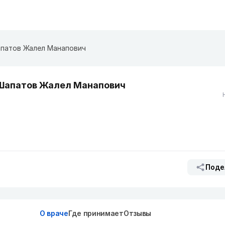
патов Жалел Манапович
Шапатов Жалел Манапович
Поде
О враче
Где принимает
Отзывы