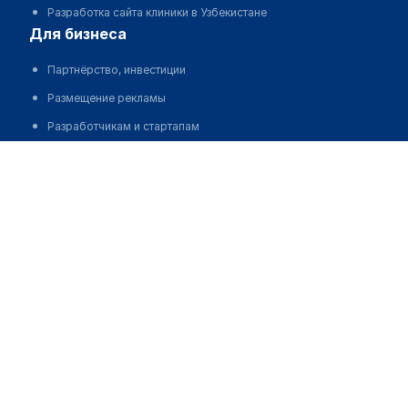
Разработка сайта клиники в Узбекистане
для бизнеса
Партнёрство, инвестиции
Размещение рекламы
Разработчикам и стартапам
Медицинским ассоциациям
Корпорациям и регионам
о нас
Пользовательское соглашение
О проекте
Команда
Статистика "МедЭлемент"
Контакты
Выходные данные
medelement global