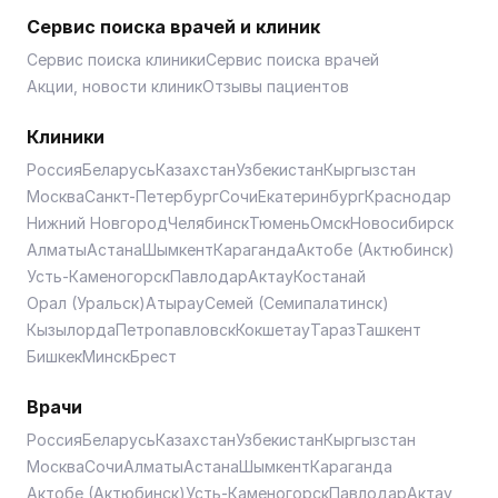
Сервис поиска врачей и клиник
Сервис поиска клиники
Сервис поиска врачей
Акции, новости клиник
Отзывы пациентов
Клиники
Россия
Беларусь
Казахстан
Узбекистан
Кыргызстан
Москва
Санкт-Петербург
Сочи
Екатеринбург
Краснодар
Нижний Новгород
Челябинск
Тюмень
Омск
Новосибирск
Алматы
Астана
Шымкент
Караганда
Актобе (Актюбинск)
Усть-Каменогорск
Павлодар
Актау
Костанай
Орал (Уральск)
Атырау
Семей (Семипалатинск)
Кызылорда
Петропавловск
Кокшетау
Тараз
Ташкент
Бишкек
Минск
Брест
Врачи
Россия
Беларусь
Казахстан
Узбекистан
Кыргызстан
Москва
Сочи
Алматы
Астана
Шымкент
Караганда
Актобе (Актюбинск)
Усть-Каменогорск
Павлодар
Актау