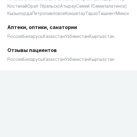
Костанай
Орал (Уральск)
Атырау
Семей (Семипалатинск)
Кызылорда
Петропавловск
Кокшетау
Тараз
Ташкент
Минск
Аптеки, оптики, санатории
Россия
Беларусь
Казахстан
Узбекистан
Кыргызстан
Отзывы пациентов
Россия
Беларусь
Казахстан
Узбекистан
Кыргызстан