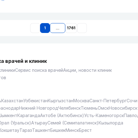
1
1761
а врачей и клиник
клиники
Сервис поиска врачей
Акции, новости клиник
тов
ь
Казахстан
Узбекистан
Кыргызстан
Москва
Санкт-Петербург
Сочи
раснодар
Нижний Новгород
Челябинск
Тюмень
Омск
Новосибирск
Шымкент
Караганда
Актобе (Актюбинск)
Усть-Каменогорск
Павло
Орал (Уральск)
Атырау
Семей (Семипалатинск)
Кызылорда
Кокшетау
Тараз
Ташкент
Бишкек
Минск
Брест