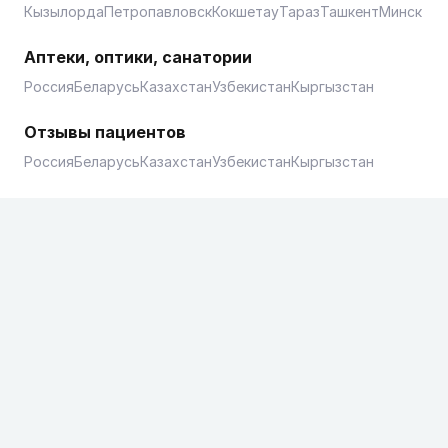
Кызылорда
Петропавловск
Кокшетау
Тараз
Ташкент
Минск
Аптеки, оптики, санатории
Россия
Беларусь
Казахстан
Узбекистан
Кыргызстан
Отзывы пациентов
Россия
Беларусь
Казахстан
Узбекистан
Кыргызстан