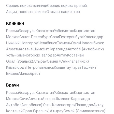
Сервис поиска клиники
Сервис поиска врачей
Акции, новости клиник
Отзывы пациентов
Клиники
Россия
Беларусь
Казахстан
Узбекистан
Кыргызстан
Москва
Санкт-Петербург
Сочи
Екатеринбург
Краснодар
Нижний Новгород
Челябинск
Тюмень
Омск
Новосибирск
Алматы
Астана
Шымкент
Караганда
Актобе (Актюбинск)
Усть-Каменогорск
Павлодар
Актау
Костанай
Орал (Уральск)
Атырау
Семей (Семипалатинск)
Кызылорда
Петропавловск
Кокшетау
Тараз
Ташкент
Бишкек
Минск
Брест
Врачи
Россия
Беларусь
Казахстан
Узбекистан
Кыргызстан
Москва
Сочи
Алматы
Астана
Шымкент
Караганда
Актобе (Актюбинск)
Усть-Каменогорск
Павлодар
Актау
Костанай
Орал (Уральск)
Атырау
Семей (Семипалатинск)