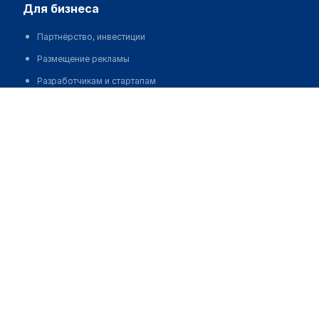
для бизнеса
Партнёрство, инвестиции
Размещение рекламы
Разработчикам и стартапам
Медицинским ассоциациям
Корпорациям и регионам
о нас
Пользовательское соглашение
О проекте
Команда
Статистика "МедЭлемент"
Контакты
Выходные данные
medelement global