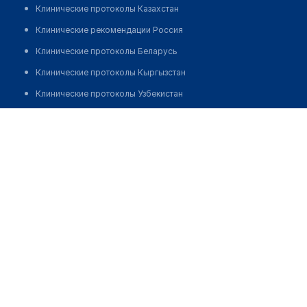
Клинические протоколы Казахстан
Клинические рекомендации Россия
Клинические протоколы Беларусь
Клинические протоколы Кыргызстан
Клинические протоколы Узбекистан
Клинические протоколы диагностики и лечения
Медицинский центр "С-ПРОФИ"
Обзоры мировой медицинской периодики
Позвонить
Заболевания: обзорные статьи
Новости здравоохранения
Медикаменты
Лабораторные показатели
Медицинские термины
Мобильные приложения
клиникам
МИС для клиники