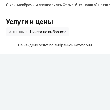
О клинике
Врачи и специалисты
Отзывы
Что нового?
Фотог
Услуги и цены
Категогория:
Не найдено услуг по выбранной категории