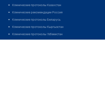
Клинические протоколы Казахстан
Клинические рекомендации Россия
Клинические протоколы Беларусь
Клинические протоколы Кыргызстан
Клинические протоколы Узбекистан
Клинические протоколы диагностики и лечения
Областной центр семейной медицины
Обзоры мировой медицинской периодики
Позвонить
Заболевания: обзорные статьи
Новости здравоохранения
Медикаменты
Лабораторные показатели
Медицинские термины
Мобильные приложения
клиникам