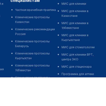
специалистам
й и
МИС для клиники
Частная врачебная практика
МИС для клиники в
к
Казахстане
Клинические протоколы
Казахстан
МИС для клиники в
Узбекистане
Клинические рекомендации
Россия
МИС для клиники в
Кыргызстане
Клинические протоколы
Беларусь
МИС для стоматологии
Клинические протоколы
МИС для клиники ВРТ,
Кыргызстан
центра ЭКО
Клинические протоколы
МИС для стационара
ния
Узбекистан
Программа для аптеки
Клинические протоколы
Автоматизация блока
диагностики и лечения
питания
Обзоры мировой
Реклама и продвижение
медицинской периодики
клиник
Заболевания: обзорные
Разработка сайта клиники