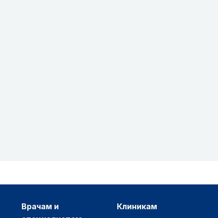
врачам и
клиникам