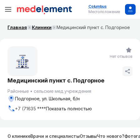
Columbus
Местоположение
Главная
Клиники
Медицинский пункт с. Подгорное
Нет отзывов
Медицинский пункт с. Подгорное
Районные
сельские мед.учреждения
Подгорное, ул. Школьная, б/н
+7 (71635 ****
Показать полностью
О клинике
Врачи и специалисты
Отзывы
Что нового?
Фотог