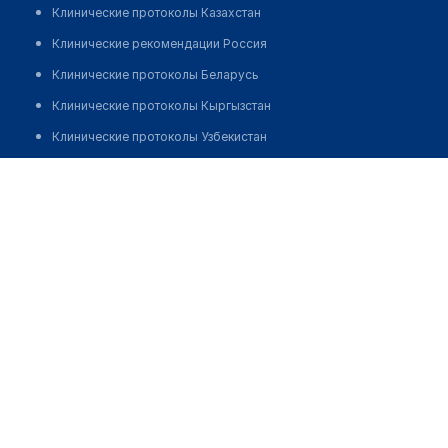
Клинические протоколы Казахстан
Клинические рекомендации Россия
Клинические протоколы Беларусь
Клинические протоколы Кыргызстан
Клинические протоколы Узбекистан
Клинические протоколы диагностики и лечения
Медицинский пункт с. Подгорное
Обзоры мировой медицинской периодики
Позвонить
Заболевания: обзорные статьи
Новости здравоохранения
Медикаменты
Лабораторные показатели
Медицинские термины
Мобильные приложения
клиникам
МИС для клиники