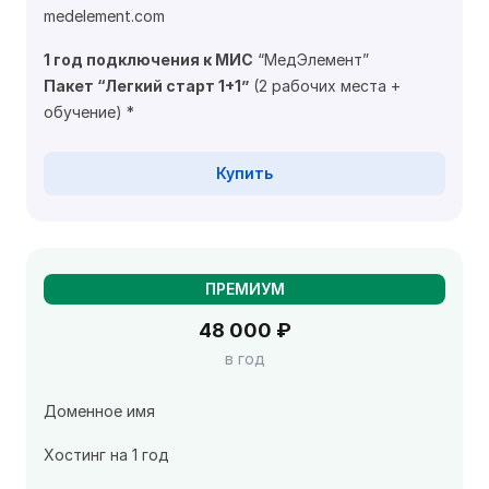
medelement.com
1 год подключения к МИС
“МедЭлемент”
Пакет “Легкий старт 1+1”
(2 рабочих места +
обучение) *
Купить
ПРЕМИУМ
48 000 ₽
в год
Доменное имя
Хостинг на 1 год