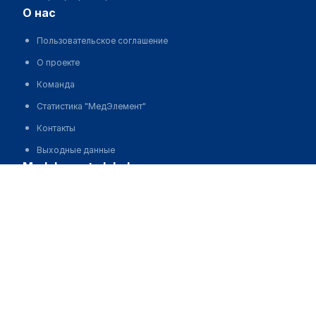
о нас
Пользовательское соглашение
О проекте
Команда
Статистика "МедЭлемент"
Контакты
Выходные данные
medelement global
Русская версия
Қазақша нұсқасы
O'zbekcha versiyasi
English version
партнерство
Стоковые изображения от Depositphotos®