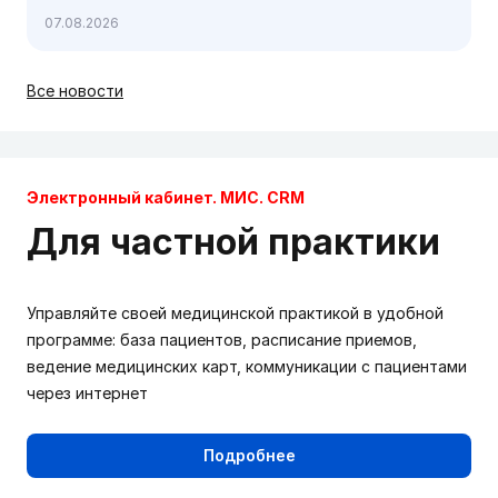
по инфекционным болезням с международным
07.08.2026
участием, 24-25 сентября, Москва
Все новости
Электронный кабинет. МИС. CRM
Для частной практики
Управляйте своей медицинской практикой в удобной
программе: база пациентов, расписание приемов,
ведение медицинских карт, коммуникации с пациентами
через интернет
Подробнее