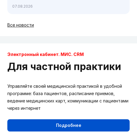
по инфекционным болезням с международным
07.08.2026
участием, 24-25 сентября, Москва
Все новости
Электронный кабинет. МИС. CRM
Для частной практики
Управляйте своей медицинской практикой в удобной
программе: база пациентов, расписание приемов,
ведение медицинских карт, коммуникации с пациентами
через интернет
Подробнее