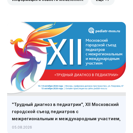
"Трудный диагноз в педиатрии", XII Московский
городской съезд педиатров с
межрегиональным и международным участием,
13-15 октября, Москва + онлайн
05.08.2026